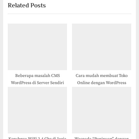
Related Posts
i
x
o
t
u
P
s
o
P
s
o
t
s
:
t
:
Beberapa masalah CMS
Cara mudah membuat Toko
WordPress di Server Sendiri
Online dengan WordPress