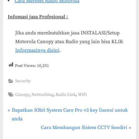
Cara Mereset Radio Motorola
Infomasi jasa Profesional :
Jika anda membutuhkan jasa INSTALASI/Setup
Motorola Canopy atau Radio yang lain bisa KLIK
Informasinya disini
.
Post Views:
10,251
Security
Tags:
,
,
,
Canopy
Networking
Radio Link
WiFi
P
Post
Dapatkan IObit System Care Pro v3 key lisensi untuk
r
anda
navigation
e
N
Cara Membangun Sistem CCTV Sendiri
v
e