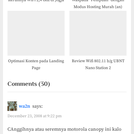
Keruhnya WiFi 2,4 Ghz di Jogja
Waspada “Penipuan” dengan
Modus Hosting Murah (an)
Optimasi Konten pada Landing
Review Wifi 802.11 b/g UBNT
Page
Nano Station 2
on
Comments
(30)
“Setup
Koneksi
wa2n
says:
Radio
December 23, 2008 at 9:22 pm
Link
CAnggihnya atau seremnya motorola canopy ini kalo
Motorola