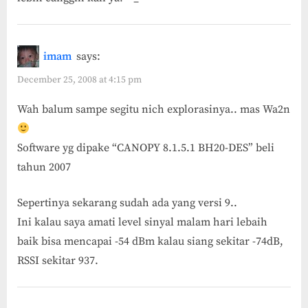
imam
says:
December 25, 2008 at 4:15 pm
Wah balum sampe segitu nich explorasinya.. mas Wa2n
Software yg dipake “CANOPY 8.1.5.1 BH20-DES” beli
tahun 2007
Sepertinya sekarang sudah ada yang versi 9..
Ini kalau saya amati level sinyal malam hari lebaih
baik bisa mencapai -54 dBm kalau siang sekitar -74dB,
RSSI sekitar 937.