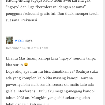
Hitung-hitung supaya Radio lebih awet karena gak
“ngoyo” dan juga “bertolerasni dengan sesama”
pengguna frekuensi gratis ini. Dan tidak memperkeruh
suasana Frekuensi
wa2n
says:
December 24, 2008 at 4:17 am
Lha itu Mas Imam, kanopi bisa “ngoyo” sendiri tanpa
kita suruh
Lupa aku, apa fitur itu bisa dimatikan ya? Soalnya suka
ada yang komplen kalo kita masang kanopi. Karena
powernya bisa naik sendiri secara otomatis kalo ada
gejala interferensi. Dulu aku megang-megang kanopi
tahun 2005 an. Mungkin yang edisi sekarang udah
lebih canggih kali ya? ^_^