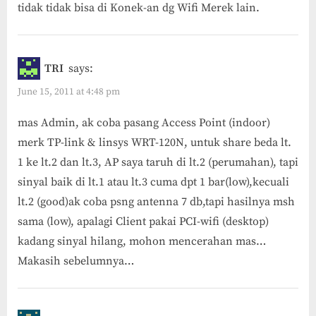
tidak tidak bisa di Konek-an dg Wifi Merek lain.
TRI
says:
June 15, 2011 at 4:48 pm
mas Admin, ak coba pasang Access Point (indoor)
merk TP-link & linsys WRT-120N, untuk share beda lt.
1 ke lt.2 dan lt.3, AP saya taruh di lt.2 (perumahan), tapi
sinyal baik di lt.1 atau lt.3 cuma dpt 1 bar(low),kecuali
lt.2 (good)ak coba psng antenna 7 db,tapi hasilnya msh
sama (low), apalagi Client pakai PCI-wifi (desktop)
kadang sinyal hilang, mohon mencerahan mas…
Makasih sebelumnya…