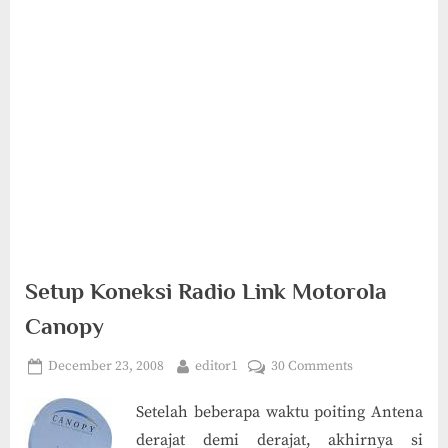
Setup Koneksi Radio Link Motorola
Canopy
Posted
By
on
December 23, 2008
editor1
30 Comments
on
Setup
Setelah beberapa waktu poiting Antena
Koneksi
Radio
derajat demi derajat, akhirnya si