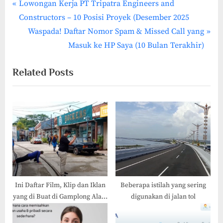
P
Post
Lowongan Kerja PT Tripatra Engineers and
r
Constructors – 10 Posisi Proyek (Desember 2025
navigation
e
N
Waspada! Daftar Nomor Spam & Missed Call yang
v
e
Masuk ke HP Saya (10 Bulan Terakhir)
i
x
Related Posts
o
t
u
P
s
o
P
s
o
t
s
:
t
:
Ini Daftar Film, Klip dan Iklan
Beberapa istilah yang sering
yang di Buat di Gamplong Alam
digunakan di jalan tol
Studio