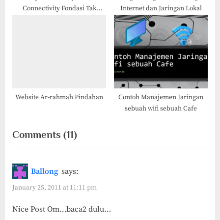
Connectivity Fondasi Tak
Internet dan Jaringan Lokal
Tergantikan bagi Perusahaan
Finansial
Website Ar-rahmah Pindahan
Contoh Manajemen Jaringan
sebuah wifi sebuah Cafe
on
Comments
(11)
“Contoh
Kasus
Ballong
says:
Aplikasi
January 25, 2011 at 11:11 pm
VPN
Nice Post Om…baca2 dulu…
dengan