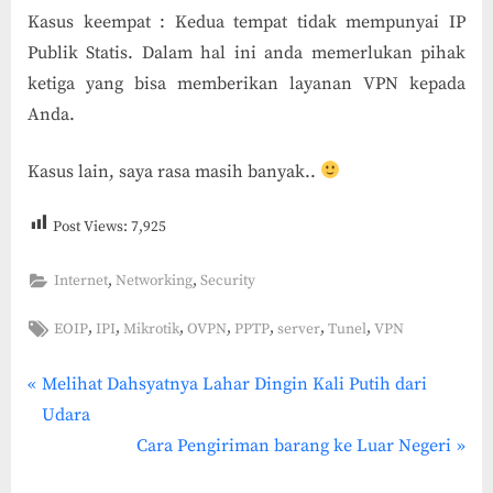
Kasus keempat : Kedua tempat tidak mempunyai IP
Publik Statis. Dalam hal ini anda memerlukan pihak
ketiga yang bisa memberikan layanan VPN kepada
Anda.
Kasus lain, saya rasa masih banyak..
Post Views:
7,925
,
,
Internet
Networking
Security
Tags:
,
,
,
,
,
,
,
EOIP
IPI
Mikrotik
OVPN
PPTP
server
Tunel
VPN
P
Post
Melihat Dahsyatnya Lahar Dingin Kali Putih dari
r
Udara
navigation
e
N
Cara Pengiriman barang ke Luar Negeri
v
e