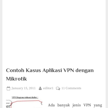
Contoh Kasus Aplikasi VPN dengan
Mikrotik
Posted
By
on
January 15, 2011
editor1
11 Comments
on
Contoh
Kasus
Aplikasi
Ada banyak jenis VPN yang