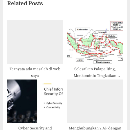
Related Posts
i
x
o
t
u
P
s
o
P
s
o
t
s
:
t
:
Ternyata ada masalah di web
Selesaikan Palapa Ring,
saya
Menkominfo Tingkatkan
Integrasi Palapa Ring
Tingkatkan Layanan Internet
Nasional
Cyber Security and
Menghubungkan 2 AP dengan