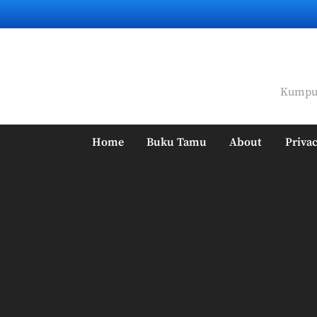
Skip
to
content
Kumpul
Home
Buku Tamu
About
Privac