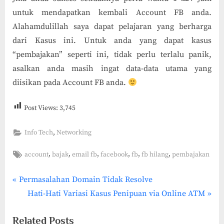
untuk mendapatkan kembali Account FB anda.
Alahamdulillah saya dapat pelajaran yang berharga
dari Kasus ini. Untuk anda yang dapat kasus
“pembajakan” seperti ini, tidak perlu terlalu panik,
asalkan anda masih ingat data-data utama yang
diisikan pada Account FB anda.
Post Views:
3,745
,
Info Tech
Networking
Tags:
,
,
,
,
,
,
account
bajak
email fb
facebook
fb
fb hilang
pembajakan
P
Post
Permasalahan Domain Tidak Resolve
r
N
Hati-Hati Variasi Kasus Penipuan via Online ATM
navigation
e
e
Related Posts
v
x