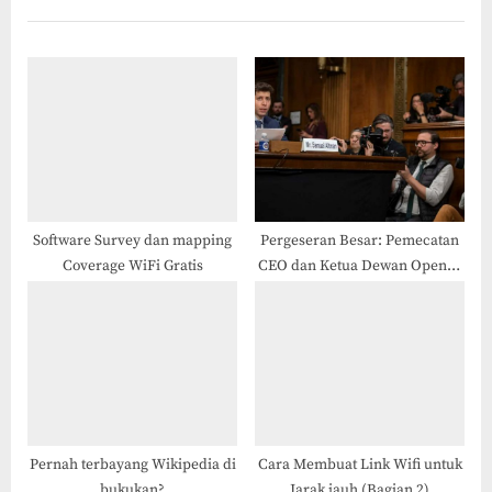
i
t
o
P
u
o
s
s
P
t
o
:
s
t
Software Survey dan mapping
Pergeseran Besar: Pemecatan
Coverage WiFi Gratis
CEO dan Ketua Dewan OpenAI
:
Mengguncang Industri
Teknologi
Pernah terbayang Wikipedia di
Cara Membuat Link Wifi untuk
bukukan?
Jarak jauh (Bagian 2)