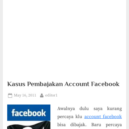
Kasus Pembajakan Account Facebook
Posted
By
May 16, 2011
editor1
on
Awalnya dulu saya kurang
percaya klu
account facebook
bisa dibajak. Baru percaya