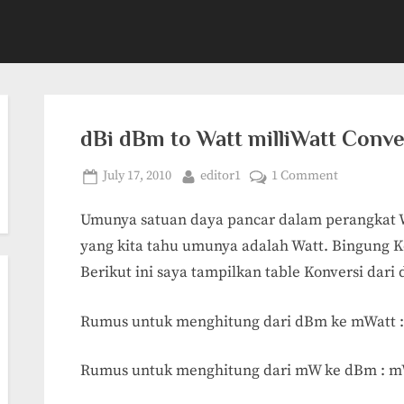
dBi dBm to Watt milliWatt Conve
Posted
By
on
July 17, 2010
editor1
1 Comment
on
dBi
Umunya satuan daya pancar dalam perangkat Wi
dBm
to
yang kita tahu umunya adalah Watt. Bingung Kon
Watt
Berikut ini saya tampilkan table Konversi dari 
milliWatt
Converter
Rumus untuk menghitung dari dBm ke mWatt :
table
Rumus untuk menghitung dari mW ke dBm : 