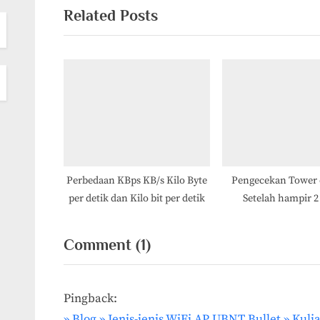
v
Related Posts
i
o
u
s
P
o
s
t
Perbedaan KBps KB/s Kilo Byte
Pengecekan Tower 
per detik dan Kilo bit per detik
Setelah hampir 2
:
on
Comment
(1)
“dBi
dBm
Pingback:
to
» Blog » Jenis-jenis WiFi AP UBNT Bullet » Kul