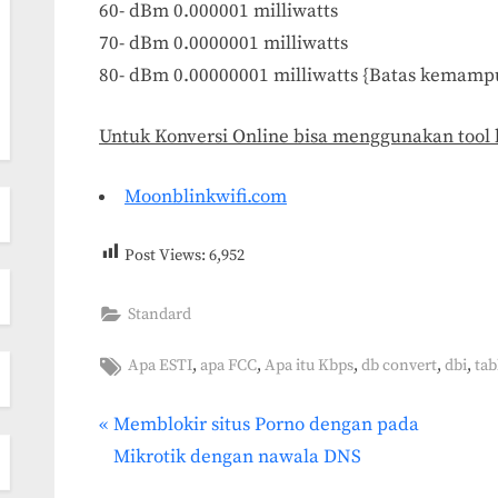
60- dBm 0.000001 milliwatts
70- dBm 0.0000001 milliwatts
80- dBm 0.00000001 milliwatts {Batas kema
Untuk Konversi Online bisa menggunakan tool b
Moonblinkwifi.com
Post Views:
6,952
Standard
Tags:
,
,
,
,
,
Apa ESTI
apa FCC
Apa itu Kbps
db convert
dbi
tab
P
Memblokir situs Porno dengan pada
Post
r
Mikrotik dengan nawala DNS
navigation
e