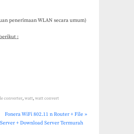
mpuan penerimaan WLAN secara umum)
erikut :
,
,
le converter
watt
watt convert
N
Fonera WiFi 802.11 n Router + File
e
Server + Download Server Termurah
x