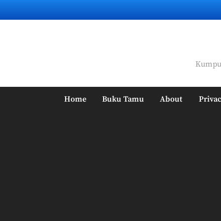
Skip
to
content
Kumpul
Home
Buku Tamu
About
Privac