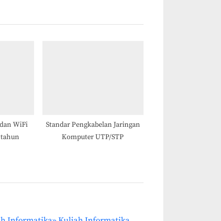
t
P
o
s
t
:
dan WiFi
Standar Pengkabelan Jaringan
 tahun
Komputer UTP/STP
iah Informatika» Kuliah Informatika