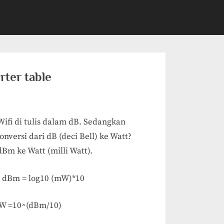
rter table
fi di tulis dalam dB. Sedangkan
versi dari dB (deci Bell) ke Watt?
dBm ke Watt (milli Watt).
 dBm = log10 (mW)*10
mW =10^(dBm/10)