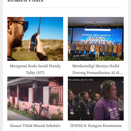
o
t
u
P
s
o
P
s
o
t
s
:
t
:
Mengenal Kode Sandi Handy
Menkomdigi Meutya Hafid
Talky (HT)
Dorong Pemanfaatan AI di
Yogyakarta untuk UMKM,
Pendidikan, dan Budaya
Alasan Tidak Masuk Sekolah:
IDNOG 8: Bangun Keamanan