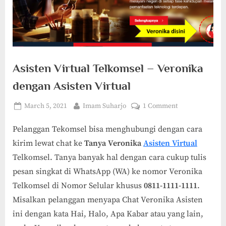
Asisten Virtual Telkomsel – Veronika
dengan Asisten Virtual
Posted
By
on
March 5, 2021
Imam Suharjo
1 Comment
on
Asisten
Pelanggan Tekomsel bisa menghubungi dengan cara
Virtual
Telkomsel
kirim lewat chat ke
Tanya Veronika
Asisten Virtual
–
Telkomsel. Tanya banyak hal dengan cara cukup tulis
Veronika
pesan singkat di WhatsApp (WA) ke nomor Veronika
dengan
Telkomsel di Nomor Selular khusus
0811-1111-1111
.
Asisten
Virtual
Misalkan pelanggan menyapa Chat Veronika Asisten
ini dengan kata Hai, Halo, Apa Kabar atau yang lain,