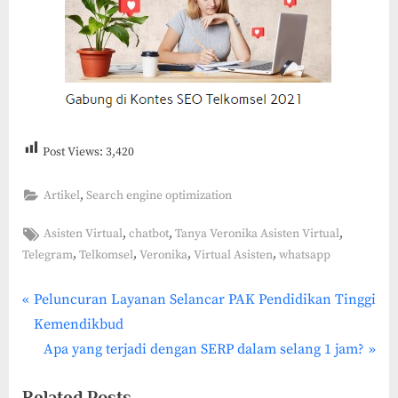
Post Views:
3,420
,
Artikel
Search engine optimization
Tags:
,
,
,
Asisten Virtual
chatbot
Tanya Veronika Asisten Virtual
,
,
,
,
Telegram
Telkomsel
Veronika
Virtual Asisten
whatsapp
P
Post
Peluncuran Layanan Selancar PAK Pendidikan Tinggi
r
Kemendikbud
navigation
e
N
Apa yang terjadi dengan SERP dalam selang 1 jam?
v
e
Related Posts
i
x