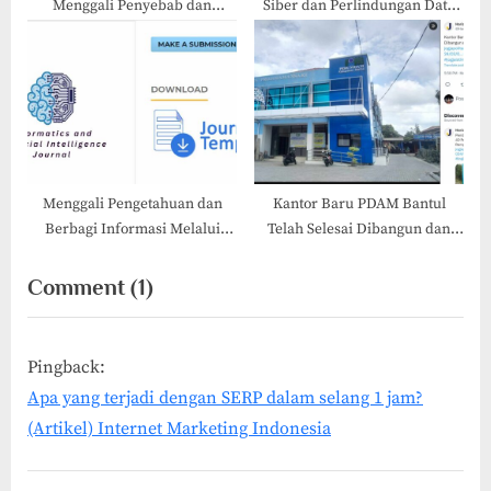
Menggali Penyebab dan
Siber dan Perlindungan Data
Solusinya
Era AI
Menggali Pengetahuan dan
Kantor Baru PDAM Bantul
Berbagi Informasi Melalui
Telah Selesai Dibangun dan
Jurnal Informatika Gratis: forAI
Akan Segera Diisi
Journal
on
Comment
(1)
“Asisten
Virtual
Pingback:
Telkomsel
Apa yang terjadi dengan SERP dalam selang 1 jam?
–
(Artikel) Internet Marketing Indonesia
Veronika
dengan