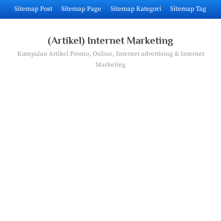
Skip
Sitemap Post
Sitemap Page
Sitemap Kategori
Sitemap Tag
to
content
(Artikel) Internet Marketing
Kumpulan Artikel Promo, Online, Internet advertising & Internet
Marketing