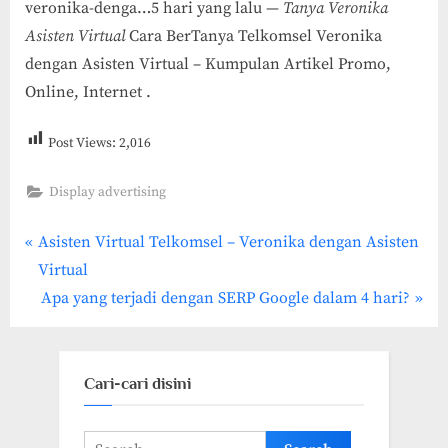
veronika-denga…
5 hari yang lalu —
Tanya Veronika
Asisten Virtual
Cara BerTanya Telkomsel Veronika
dengan Asisten Virtual – Kumpulan Artikel Promo,
Online, Internet .
Post Views:
2,016
Display advertising
P
Post
Asisten Virtual Telkomsel – Veronika dengan Asisten
r
Virtual
navigation
e
N
Apa yang terjadi dengan SERP Google dalam 4 hari?
v
e
i
x
o
t
Cari-cari disini
u
P
s
o
Search