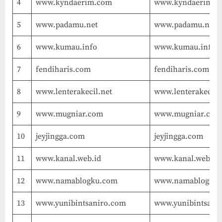
4
www.kyndaerim.com
www.kyndaerim.c
5
www.padamu.net
www.padamu.net
6
www.kumau.info
www.kumau.info
7
fendiharis.com
fendiharis.com
8
www.lenterakecil.net
www.lenterakecil.
9
www.mugniar.com
www.mugniar.com
10
jeyjingga.com
jeyjingga.com
11
www.kanal.web.id
www.kanal.web.id
12
www.namablogku.com
www.namablogku
13
www.yunibintsaniro.com
www.yunibintsani