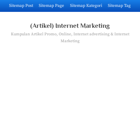
Skip
Sitemap Post
Sitemap Page
Sitemap Kategori
Sitemap Tag
to
content
(Artikel) Internet Marketing
Kumpulan Artikel Promo, Online, Internet advertising & Internet
Marketing