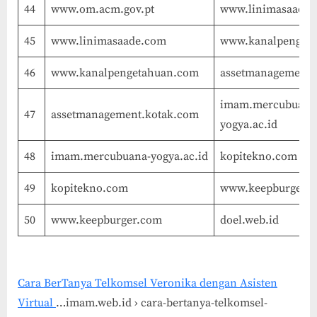
44
www.om.acm.gov.pt
www.linimasaade
45
www.linimasaade.com
www.kanalpenget
46
www.kanalpengetahuan.com
assetmanagement.
imam.mercubuana
47
assetmanagement.kotak.com
yogya.ac.id
48
imam.mercubuana-yogya.ac.id
kopitekno.com
49
kopitekno.com
www.keepburger.
50
www.keepburger.com
doel.web.id
Cara BerTanya Telkomsel Veronika dengan Asisten
Virtual
…imam.web.id › cara-bertanya-telkomsel-