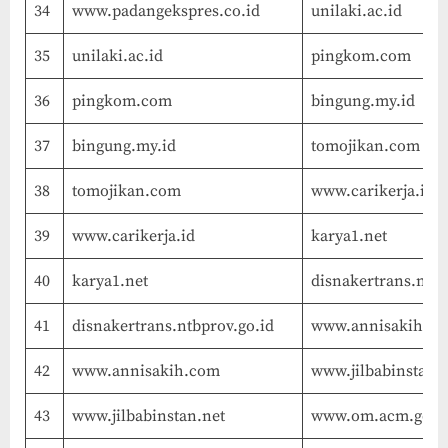
34
www.padangekspres.co.id
unilaki.ac.id
35
unilaki.ac.id
pingkom.com
36
pingkom.com
bingung.my.id
37
bingung.my.id
tomojikan.com
38
tomojikan.com
www.carikerja.id
39
www.carikerja.id
karya1.net
40
karya1.net
disnakertrans.ntbp
41
disnakertrans.ntbprov.go.id
www.annisakih.c
42
www.annisakih.com
www.jilbabinstan.
43
www.jilbabinstan.net
www.om.acm.gov.