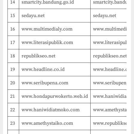
14
smartcity.bandung.go.id
smartcity.bandung.
15
sedayu.net
sedayu.net
16
www.multimedialy.com
www.multimedialy
17
www.literasipublik.com
www.literasipubli
18
republikseo.net
republikseo.net
19
www.headline.co.id
www.headline.co.i
20
www.seribupena.com
www.seribupena.
21
www.hondapurwokerto.web.id
www.haniwidiatm
22
www.haniwidiatmoko.com
www.amethystaik
23
www.amethystaiko.com
www.republikseo.w