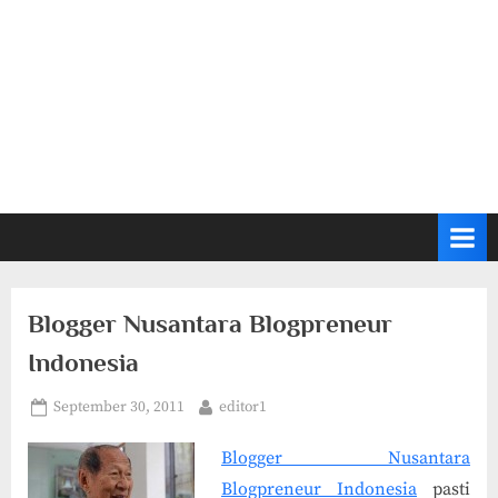
Blogger Nusantara Blogpreneur
Indonesia
Posted
By
September 30, 2011
editor1
on
Blogger Nusantara
Blogpreneur Indonesia
pasti