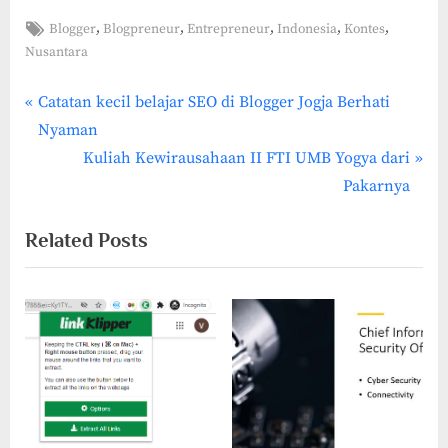
Tags:
,
,
,
,
,
Blogger
Blogpreneur
Entrepreneur
Indonesia
Kontes
Nusantara
P
Post
Catatan kecil belajar SEO di Blogger Jogja Berhati
r
Nyaman
navigation
e
N
Kuliah Kewirausahaan II FTI UMB Yogya dari
v
e
Pakarnya
i
x
Related Posts
o
t
u
P
s
o
P
s
o
t
s
:
t
: