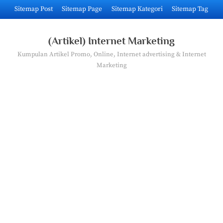
Skip
Sitemap Post
Sitemap Page
Sitemap Kategori
Sitemap Tag
to
content
(Artikel) Internet Marketing
Kumpulan Artikel Promo, Online, Internet advertising & Internet
Marketing