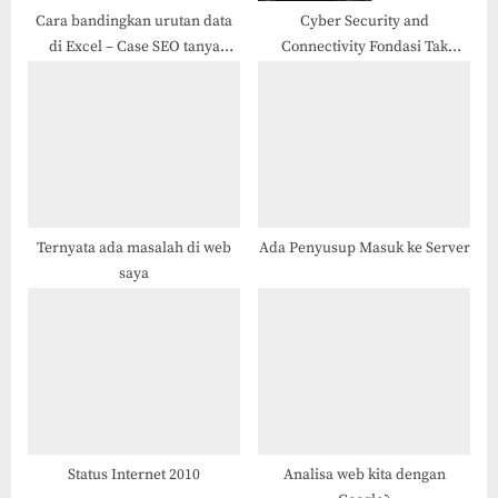
Cara bandingkan urutan data
Cyber Security and
di Excel – Case SEO tanya
Connectivity Fondasi Tak
veronika asisten virtual
Tergantikan bagi Perusahaan
Finansial
Ternyata ada masalah di web
Ada Penyusup Masuk ke Server
saya
Status Internet 2010
Analisa web kita dengan