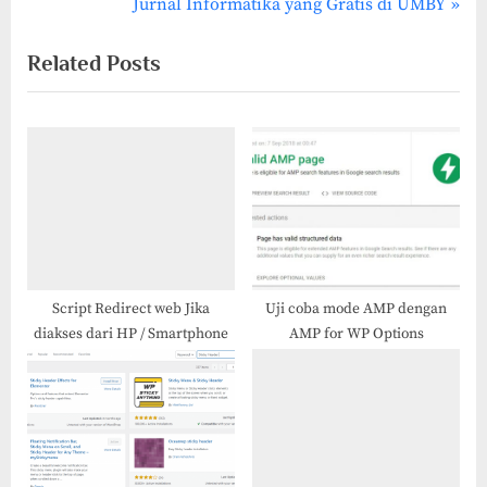
r
N
Jurnal Informatika yang Gratis di UMBY
navigation
e
e
Related Posts
v
x
i
t
o
P
u
o
s
s
P
t
o
:
s
t
Script Redirect web Jika
Uji coba mode AMP dengan
diakses dari HP / Smartphone
AMP for WP Options
: