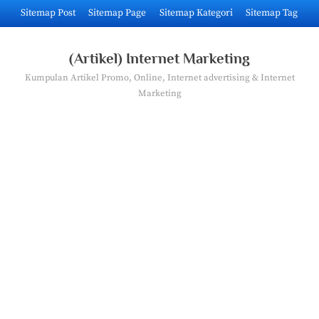
Skip
Sitemap Post
Sitemap Page
Sitemap Kategori
Sitemap Tag
to
content
(Artikel) Internet Marketing
Kumpulan Artikel Promo, Online, Internet advertising & Internet
Marketing