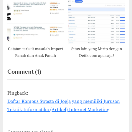
lain
Sakit ke Dosen
Catatan terkait masalah Import
Situs lain yang Mirip dengan
Panah dan Anak Panah
Detik.com apa saja?
on
Comment
(1)
“UMBY
–
Pingback:
Kampus
Daftar Kampus Swasta di Jogja yang memiliki Jurusan
Pertanian
Teknik Informatika (Artikel) Internet Marketing
di
Jogja”