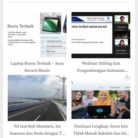
i
t
o
P
u
o
s
s
P
t
o
:
s
t
Laptop Bisnis Terbaik – Asus
Webinar Editing dan
Berarti Bisnis
Pengembangan Substansi
:
Editor & Reviewer Menuju
Akreditasi Sinta 1-2
Tol laut Bali Mandara, Ini
Panduan Lengkap: Surat Izin
Suasana dan Beda dengan Tol
Tidak Masuk Sekolah dan Izin