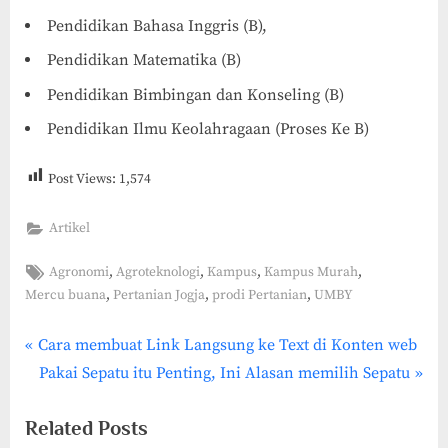
Pendidikan Bahasa Inggris (B),
Pendidikan Matematika (B)
Pendidikan Bimbingan dan Konseling (B)
Pendidikan Ilmu Keolahragaan (Proses Ke B)
Post Views:
1,574
Artikel
Tags:
,
,
,
,
Agronomi
Agroteknologi
Kampus
Kampus Murah
,
,
,
Mercu buana
Pertanian Jogja
prodi Pertanian
UMBY
P
Post
Cara membuat Link Langsung ke Text di Konten web
r
N
Pakai Sepatu itu Penting, Ini Alasan memilih Sepatu
navigation
e
e
Related Posts
v
x