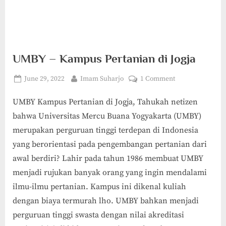
UMBY – Kampus Pertanian di Jogja
Posted
By
on
June 29, 2022
Imam Suharjo
1 Comment
on
UMBY
UMBY Kampus Pertanian di Jogja, Tahukah netizen
–
Kampus
bahwa Universitas Mercu Buana Yogyakarta (UMBY)
Pertanian
merupakan perguruan tinggi terdepan di Indonesia
di
yang berorientasi pada pengembangan pertanian dari
Jogja
awal berdiri? Lahir pada tahun 1986 membuat UMBY
menjadi rujukan banyak orang yang ingin mendalami
ilmu-ilmu pertanian. Kampus ini dikenal kuliah
dengan biaya termurah lho. UMBY bahkan menjadi
perguruan tinggi swasta dengan nilai akreditasi