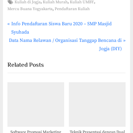
Tags:
,
,
,
Kuliah di Jogja
Kuliah Murah
Kuliah UMBY
,
Mercu Buana Yogyakarta
Pendaftaran Kuliah
P
Post
Info Pendaftaran Siswa Baru 2020 – SMP Masjid
r
Syuhada
navigation
N
e
Data Nama Relawan / Organisasi Tanggap Bencana di
e
v
Jogja (DIY)
x
i
Related Posts
t
o
P
u
o
s
s
P
t
o
:
s
t
:
Software Promosi Marketing
Teknik Presentasi dengan Dual