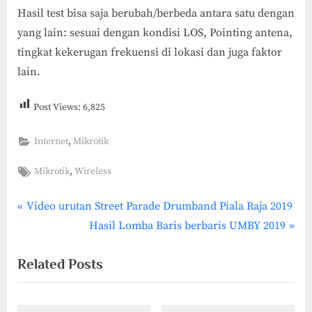
Hasil test bisa saja berubah/berbeda antara satu dengan
yang lain: sesuai dengan kondisi LOS, Pointing antena,
tingkat kekerugan frekuensi di lokasi dan juga faktor
lain.
Post Views:
6,825
,
Internet
Mikrotik
Tags:
,
Mikrotik
Wireless
P
Post
Video urutan Street Parade Drumband Piala Raja 2019
r
N
Hasil Lomba Baris berbaris UMBY 2019
navigation
e
e
Related Posts
v
x
i
t
o
P