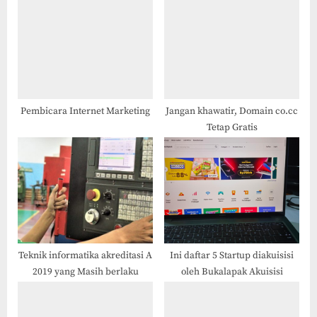
u
o
s
s
P
t
o
:
s
t
Pembicara Internet Marketing
Jangan khawatir, Domain co.cc
Tetap Gratis
:
Teknik informatika akreditasi A
Ini daftar 5 Startup diakuisisi
2019 yang Masih berlaku
oleh Bukalapak Akuisisi