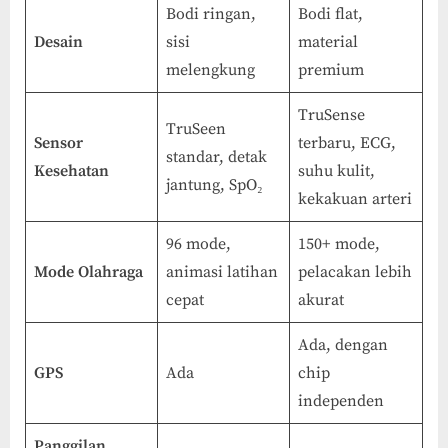
Bodi ringan,
Bodi flat,
Desain
sisi
material
melengkung
premium
TruSense
TruSeen
Sensor
terbaru, ECG,
standar, detak
Kesehatan
suhu kulit,
jantung, SpO₂
kekakuan arteri
96 mode,
150+ mode,
Mode Olahraga
animasi latihan
pelacakan lebih
cepat
akurat
Ada, dengan
GPS
Ada
chip
independen
Panggilan