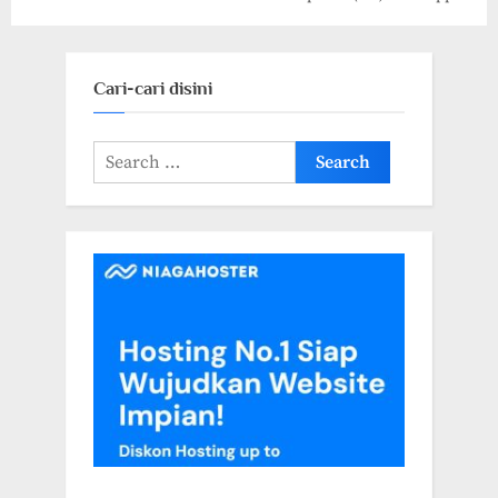
A92
Cari-cari disini
Search
for: