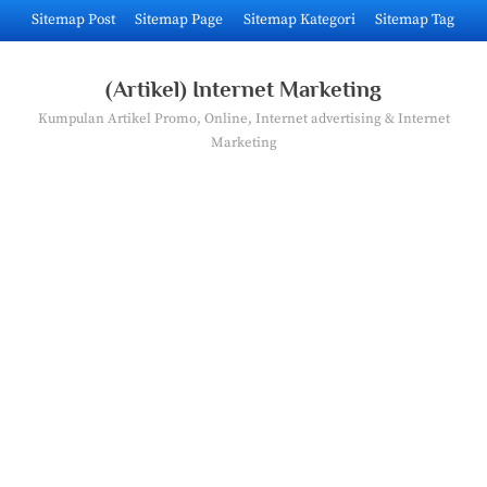
Skip
Sitemap Post
Sitemap Page
Sitemap Kategori
Sitemap Tag
to
content
(Artikel) Internet Marketing
Kumpulan Artikel Promo, Online, Internet advertising & Internet
Marketing