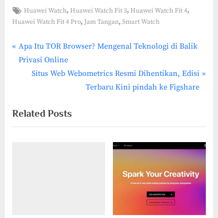
Tags:
,
,
,
Huawei Watch
Huawei Watch Fit 3
Huawei Watch Fit 4
,
,
Huawei Watch Fit 4 Pro
Jam Tangan
Smart Watch
P
Post
Apa Itu TOR Browser? Mengenal Teknologi di Balik
r
Privasi Online
navigation
e
N
Situs Web Webometrics Resmi Dihentikan, Edisi
v
e
Terbaru Kini pindah ke Figshare
i
x
Related Posts
o
t
u
P
s
o
P
s
o
t
s
:
t
: