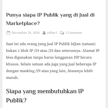
Punya siapa IP Publik yang di Jual di
Marketplace?
Posted
By
on
December 29, 2020
editor1
1 Comment
on
Punya
Saat ini ada orang yang jual IP Publik bijian (satuan)
siapa
IP
bukan 1 blok IP /24 atau /25 dan seterusnya. Alamat IP
Publik
bisa digunakan tanpa harus langganan ISP Secara
yang
khusus. Selain satuan ada juga yang jual beberapa IP
di
dengan masking /29 atau yang lain, biasanya lebih
Jual
di
murah.
Marketplace?
Siapa yang membutuhkan IP
Publik?