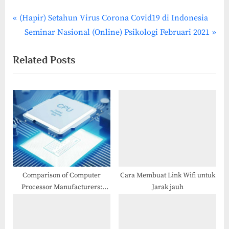
P
Post
(Hapir) Setahun Virus Corona Covid19 di Indonesia
r
N
Seminar Nasional (Online) Psikologi Februari 2021
navigation
e
e
Related Posts
v
x
i
t
o
P
u
o
s
s
P
t
o
:
s
t
Comparison of Computer
Cara Membuat Link Wifi untuk
Processor Manufacturers:
Jarak jauh
:
Intel, AMD, and Others