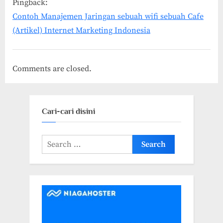
Pingback:
IP
Contoh Manajemen Jaringan sebuah wifi sebuah Cafe
Publik
(Artikel) Internet Marketing Indonesia
yang
di
Comments are closed.
Jual
di
Marketplace?”
Cari-cari disini
Search
for: