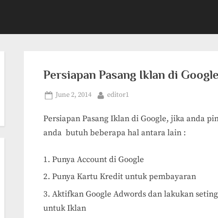
Persiapan Pasang Iklan di Googl
Posted
By
June 2, 2014
editor1
on
Persiapan Pasang Iklan di Google, jika anda pin
anda butuh beberapa hal antara lain :
Punya Account di Google
Punya Kartu Kredit untuk pembayaran
Aktifkan Google Adwords dan lakukan seting 
untuk Iklan