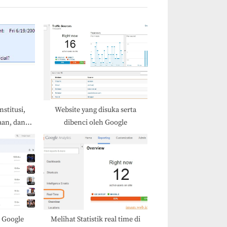
t
P
o
s
t
:
nstitusi,
Website yang disuka serta
aan, dan
dibenci oleh Google
a
 Google
Melihat Statistik real time di