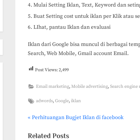
Mulai Setting Iklan, Text, Keyword dan setin
Buat Setting cost untuk iklan per Klik atau s
LIhat, pantau Iklan dan evaluasi
Iklan dari Google bisa muncul di berbagai tem
Search, Web Mobile, Gmail account Email.
Post Views:
2,499
,
,
Email marketing
Mobile advertising
Search engine
Tags:
,
,
adwords
Google
iklan
P
Perhituangan Bugjet Iklan di facebook
Post
r
navigation
e
Related Posts