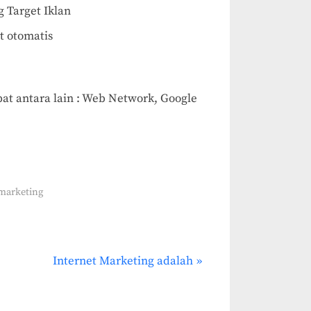
g Target Iklan
et otomatis
pat antara lain : Web Network, Google
 marketing
N
Internet Marketing adalah
e
x