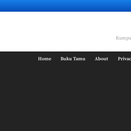
Skip
to
content
Kumpul
Home
Buku Tamu
About
Privac