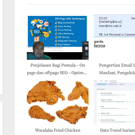
v
i
o
u
s
P
o
s
Penjelasan Bagi Pemula – On
Pengertian Email I
page dan offpage SEO – Optimasi
Manfaat, Pengelol
t
Konten Website
Contohny
:
Waralaba Fried Chicken
Data Trend harian