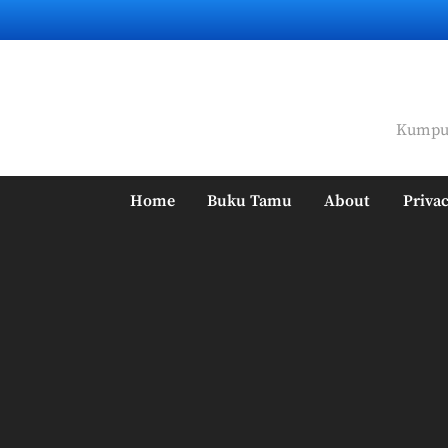
Skip
to
content
Kumpul
Home
Buku Tamu
About
Privac