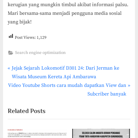
kerugian yang mungkin timbul akibat informasi palsu.
Mari bersama-sama menjadi pengguna media sosial
yang bijak!
Post Views:
1,129
Search engine optimization
P
Post
Jejak Sejarah Lokomotif D301 24: Dari Jerman ke
r
Wisata Museum Kereta Api Ambarawa
navigation
N
e
Video Youtube Shorts cara mudah dapatkan View dan
e
v
Subcriber banyak
x
i
Related Posts
t
o
P
u
o
s
s
P