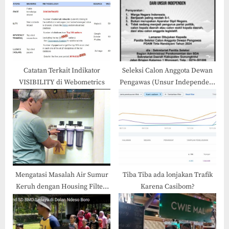
t
o
:
s
t
:
Catatan Terkait Indikator
Seleksi Calon Anggota Dewan
VISIBILITY di Webometrics
Pengawas (Unsur Independen)
di PDAM Tirta Handayani
Gunungkidul
Mengatasi Masalah Air Sumur
Tiba Tiba ada lonjakan Trafik
Keruh dengan Housing Filter:
Karena Casibom?
Solusi Penjernihan Air yang
Efisien