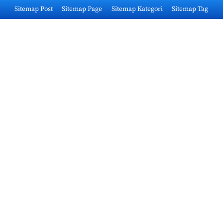
Skip
Sitemap Post
Sitemap Page
Sitemap Kategori
Sitemap Tag
to
content