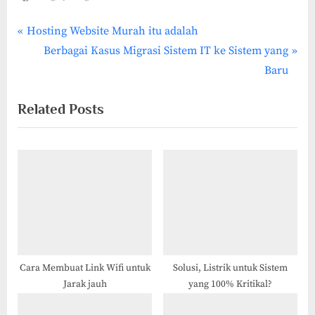
P
Post
Hosting Website Murah itu adalah
r
N
Berbagai Kasus Migrasi Sistem IT ke Sistem yang
navigation
e
e
Baru
v
x
Related Posts
i
t
o
P
u
o
s
s
P
t
o
:
s
t
:
Cara Membuat Link Wifi untuk
Solusi, Listrik untuk Sistem
Jarak jauh
yang 100% Kritikal?