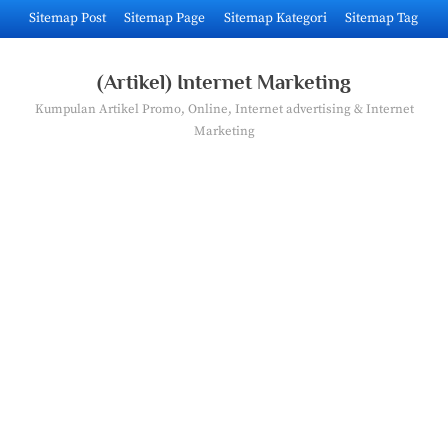
Skip
Sitemap Post
Sitemap Page
Sitemap Kategori
Sitemap Tag
to
content
(Artikel) Internet Marketing
Kumpulan Artikel Promo, Online, Internet advertising & Internet
Marketing