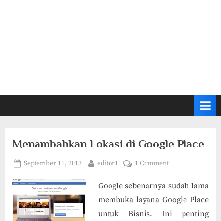
Menambahkan Lokasi di Google Place
Posted
By
on
September 11, 2013
editor1
1 Comment
on
Menambahkan
Google sebenarnya sudah lama
Lokasi
di
membuka layana Google Place
Google
untuk Bisnis. Ini penting
Place