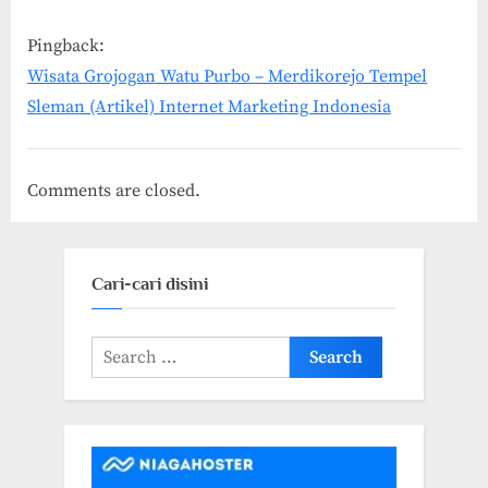
Lokasi
Pingback:
di
Wisata Grojogan Watu Purbo – Merdikorejo Tempel
Google
Sleman (Artikel) Internet Marketing Indonesia
Place”
Comments are closed.
Cari-cari disini
Search
for: