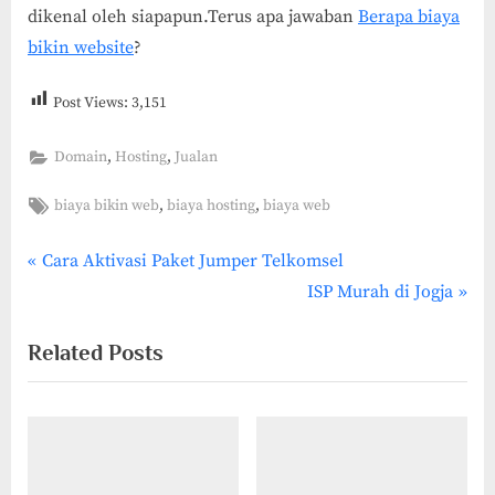
dikenal oleh siapapun.Terus apa jawaban
Berapa biaya
bikin website
?
Post Views:
3,151
,
,
Domain
Hosting
Jualan
Tags:
,
,
biaya bikin web
biaya hosting
biaya web
P
Post
Cara Aktivasi Paket Jumper Telkomsel
r
N
ISP Murah di Jogja
navigation
e
e
Related Posts
v
x
i
t
o
P
u
o
s
s