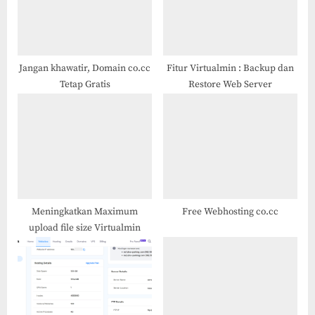
P
t
o
:
s
t
Jangan khawatir, Domain co.cc
Fitur Virtualmin : Backup dan
Tetap Gratis
Restore Web Server
:
Meningkatkan Maximum
Free Webhosting co.cc
upload file size Virtualmin