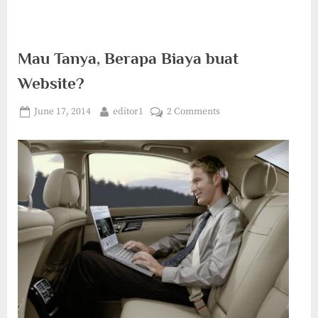
Mau Tanya, Berapa Biaya buat
Website?
Posted
By
on
June 17, 2014
editor1
2 Comments
on
Mau
Tanya,
Berapa
Biaya
buat
Website?