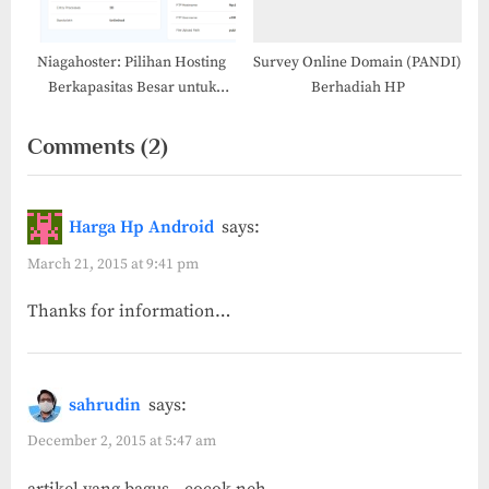
Niagahoster: Pilihan Hosting
Survey Online Domain (PANDI)
Berkapasitas Besar untuk
Berhadiah HP
Banyak Domain dengan Harga
Terjangkau
on
Comments
(2)
“Mau
Tanya,
Harga Hp Android
says:
Berapa
March 21, 2015 at 9:41 pm
Biaya
Thanks for information…
buat
Website?”
sahrudin
says:
December 2, 2015 at 5:47 am
artikel yang bagus,, cocok neh,,