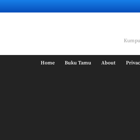
Skip
to
content
Kumpul
Home
Buku Tamu
About
Privac