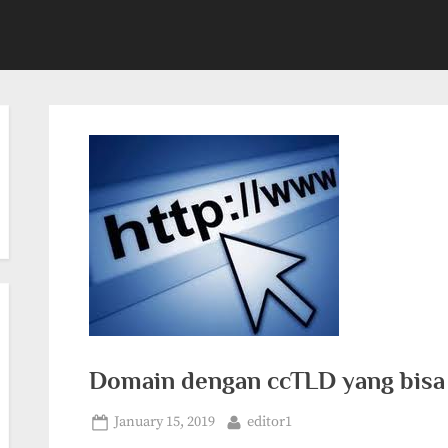
Domain dengan ccTLD yang bisa 
Posted
By
January 15, 2019
editor1
on