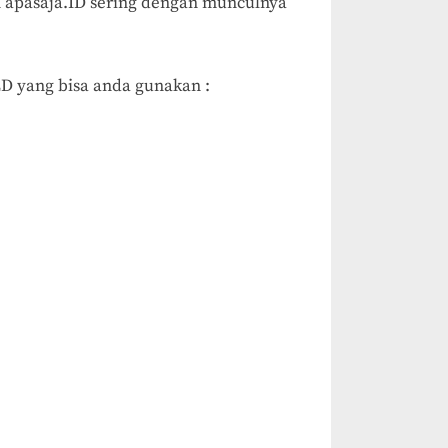
n apasaja.ID sering dengan munculnya
LD yang bisa anda gunakan :