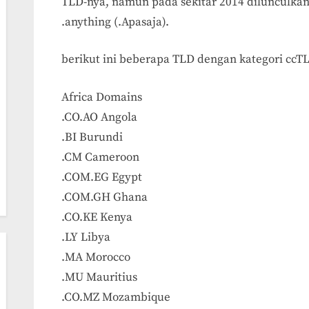
TLD-nya, namun pada sekitar 2014 dilunculka
.anything (.Apasaja).
berikut ini beberapa TLD dengan kategori ccT
Africa Domains
.CO.AO Angola
.BI Burundi
.CM Cameroon
.COM.EG Egypt
.COM.GH Ghana
.CO.KE Kenya
.LY Libya
.MA Morocco
.MU Mauritius
.CO.MZ Mozambique