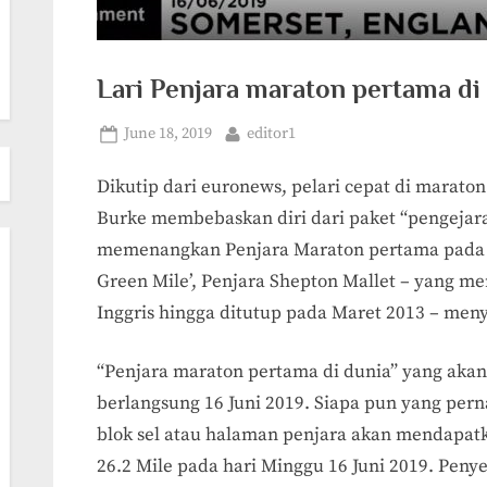
Lari Penjara maraton pertama di 
Posted
By
June 18, 2019
editor1
on
Dikutip dari euronews, pelari cepat di marato
Burke membebaskan diri dari paket “pengejaran
memenangkan Penjara Maraton pertama pada 
Green Mile’, Penjara Shepton Mallet – yang me
Inggris hingga ditutup pada Maret 2013 – men
“Penjara maraton pertama di dunia” yang akan
berlangsung 16 Juni 2019. Siapa pun yang per
blok sel atau halaman penjara akan mendapa
26.2 Mile pada hari Minggu 16 Juni 2019. Peny