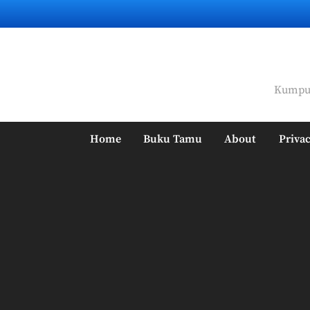
Skip
to
content
Kumpul
Home
Buku Tamu
About
Privac