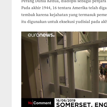
Perang Dunia Kedua, diadopsi sebagai penjara 
Pada akhir 1944, 16 tentara Amerika telah dig
tembak karena kejahatan yang termasuk pem
itu digunakan untuk eksekusi yudisial pada ak