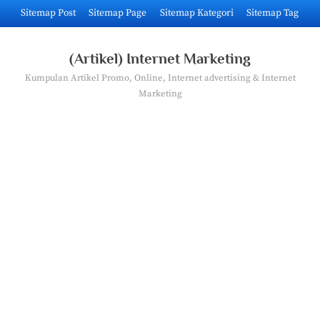
Skip
Sitemap Post
Sitemap Page
Sitemap Kategori
Sitemap Tag
to
content
(Artikel) Internet Marketing
Kumpulan Artikel Promo, Online, Internet advertising & Internet
Marketing