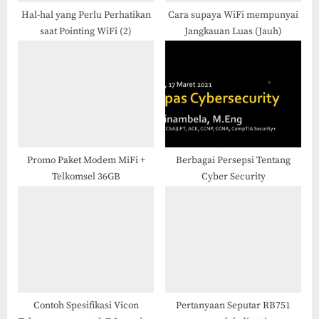
:
Hal-hal yang Perlu Perhatikan
Cara supaya WiFi mempunyai
saat Pointing WiFi (2)
Jangkauan Luas (Jauh)
Promo Paket Modem MiFi +
Berbagai Persepsi Tentang
Telkomsel 36GB
Cyber Security
Contoh Spesifikasi Vicon
Pertanyaan Seputar RB751