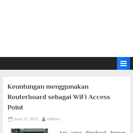
Keuntungan menggunakan
Routerboard sebagai WiFi Access
Point
Posted
By
June 17, 2012
editor1
on
Apa yang dimaksud dengan