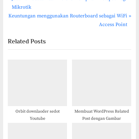
Post
r
Mikrotik
navigation
N
e
Keuntungan menggunakan Routerboard sebagai WiFi
e
v
Access Point
x
i
Related Posts
t
o
P
u
o
s
s
P
t
o
:
s
t
:
Orbit downlaoder sedot
Membuat WordPress Related
Youtube
Post dengan Gambar