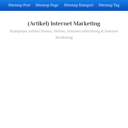
Skip
Sitemap Post
Sitemap Page
Sitemap Kategori
Sitemap Tag
to
content
(Artikel) Internet Marketing
Kumpulan Artikel Promo, Online, Internet advertising & Internet
Marketing