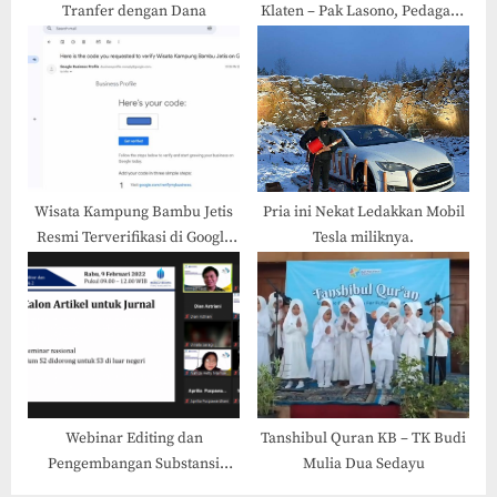
Tranfer dengan Dana
Klaten – Pak Lasono, Pedagang
yang Lucu dan Menghibur
Wisata Kampung Bambu Jetis
Pria ini Nekat Ledakkan Mobil
Resmi Terverifikasi di Google
Tesla miliknya.
Maps!
Webinar Editing dan
Tanshibul Quran KB – TK Budi
Pengembangan Substansi
Mulia Dua Sedayu
Editor & Reviewer Menuju