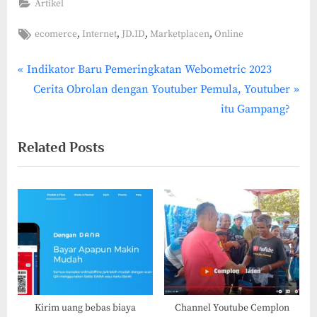
Artikel
Tags:
,
,
,
,
ecomerce
Internet
JD.ID
Marketplacen
Online
P
Post
Indikator Baru Pemeringkatan Webometric 2023
r
N
Cerita Obrolan dengan Youtuber Pemula, Youtuber
navigation
e
e
itu Gampang?
v
x
Related Posts
i
t
o
P
u
o
s
s
P
t
o
:
s
t
:
Kirim uang bebas biaya
Channel Youtube Cemplon