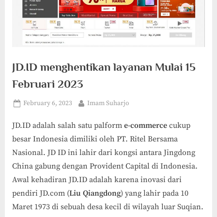
JD.ID menghentikan layanan Mulai 15
Februari 2023
Posted
By
February 6, 2023
Imam Suharjo
on
JD.ID adalah salah satu palform
e-commerce
cukup
besar Indonesia dimiliki oleh PT. Ritel Bersama
Nasional. JD ID ini lahir dari kongsi antara Jingdong
China gabung dengan Provident Capital di Indonesia.
Awal kehadiran JD.ID adalah karena inovasi dari
pendiri JD.com (
Liu Qiangdong
) yang lahir pada 10
Maret 1973 di sebuah desa kecil di wilayah luar Suqian.