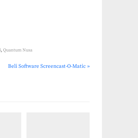
,
i
Quantum Nusa
N
Beli Software Screencast-O-Matic
e
x
t
P
o
s
t
: