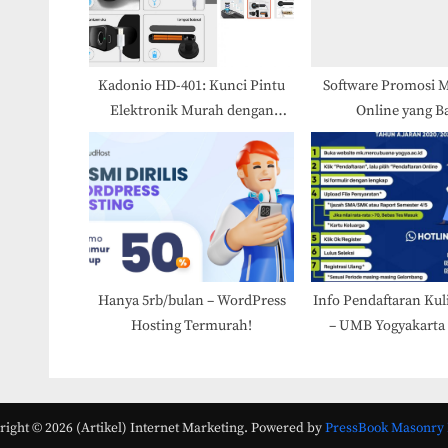
o
s
t
Kadonio HD-401: Kunci Pintu
Software Promosi 
Elektronik Murah dengan
Online yang B
:
Pemindai Sidik Jari dan Kunci
Darurat USB
Hanya 5rb/bulan – WordPress
Info Pendaftaran Kuli
Hosting Termurah!
– UMB Yogyakarta
ight © 2026 (Artikel) Internet Marketing.
Powered by
PressBook Masonry 