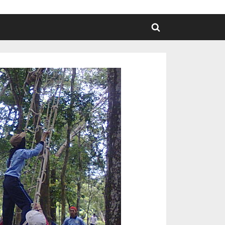
Toggle
search
form