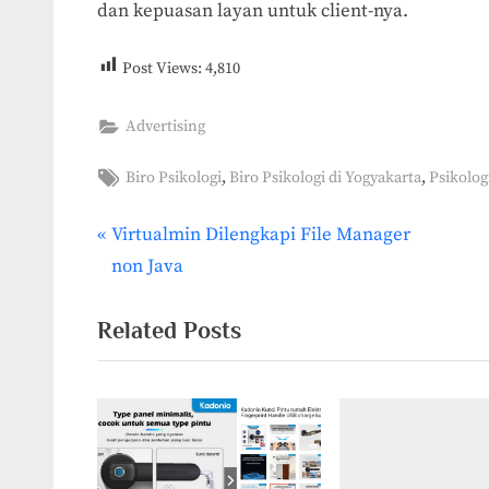
dan kepuasan layan untuk client-nya.
Post Views:
4,810
Advertising
Tags:
,
,
Biro Psikologi
Biro Psikologi di Yogyakarta
Psikolog
P
Virtualmin Dilengkapi File Manager
Post
r
non Java
navigation
e
v
Related Posts
i
o
u
s
P