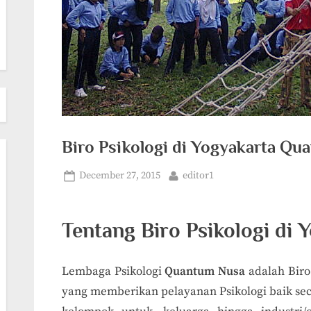
Biro Psikologi di Yogyakarta Q
Posted
By
December 27, 2015
editor1
on
Tentang Biro Psikologi di 
Lembaga Psikologi
Quantum Nusa
adalah Biro
yang memberikan pelayanan Psikologi baik seca