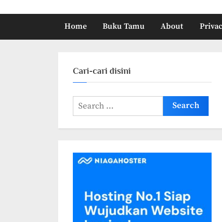
Home
Buku Tamu
About
Privac
Cari-cari disini
Search
for: