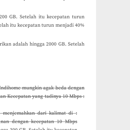
00 GB. Setelah itu kecepatan turun
elah itu kecepatan turun menjadi 40%
rikan adalah hingga 2000 GB. Setelah
y) Indihome mungkin agak beda dengan
kan Kecepatan yang tadinya 10 Mbps :
ya menjemahkan dari kalimat di :
layanan dengan kecepatan 10 Mbps
gga 300 GB. Setelah itu kecepatan