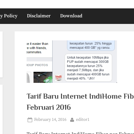
y Policy
Disclaimer
Download
Tarif Baru Internet IndiHome Fib
Februari 2016
Posted
By
February 14, 2016
editor1
on