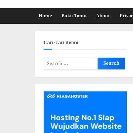
Home
Buku Tamu
About
Privac
Cari-cari disini
Search
for: