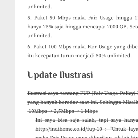
unlimited.
Paket 50 Mbps maka Fair Usage hingga 12
hanya 25% saja hingga mencapai 2000 GB. Set
unlimited.
Paket 100 Mbps maka Fair Usage yang dibe
itu kecepatan turun menjadi 50% unlimited.
Update Ilustrasi
Ilustrasi saya tentang FUP (Fair Usage Polic
yang banyak beredar saat ini. Sehingga Misal
10Mbps -> 2,5Mbps -> 1 Mbps
Ini saya bisa saja salah, tapi saya han
http://indihome.co.id/fup-10 : “Untuk 
maka Fair Usage yang diberikan adalah hin