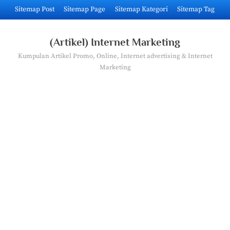
Skip
Sitemap Post
Sitemap Page
Sitemap Kategori
Sitemap Tag
to
content
(Artikel) Internet Marketing
Kumpulan Artikel Promo, Online, Internet advertising & Internet
Marketing