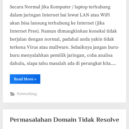
Secara Normal jika Komputer / laptop terhubung
dalam jaringan Internet bai lewat LAN atau WiFi
akan bisa lansung terhubung ke Internet (jika
Internet Free). Namun dimungkinkan koneksi tidak
berjalan dengan normal, padahal anda yakin tidak
terkena Virus atau mallware. Sebaiknya jangan buru-
buru menyalahkan pemilik jaringan, coba analisa
dahulu, siapa tahu masalah ada di perangkat kita….
“10+
Read More
»
Penyebab
dan
Solusi
Networking
tidak
Konek
Internet
di
PC
OS
Permasalahan Domain Tidak Resolve
Windows”