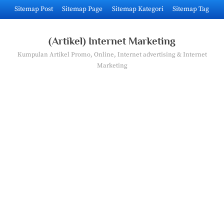
Skip
Sitemap Post
Sitemap Page
Sitemap Kategori
Sitemap Tag
to
content
(Artikel) Internet Marketing
Kumpulan Artikel Promo, Online, Internet advertising & Internet
Marketing