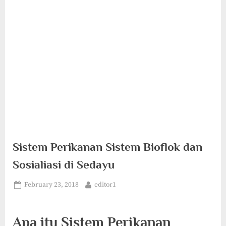
Sistem Perikanan Sistem Bioflok dan
Sosialiasi di Sedayu
Posted
By
February 23, 2018
editor1
on
Apa itu Sistem Perikanan