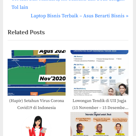
Post
r
Tol lain
navigation
e
N
Laptop Bisnis Terbaik – Asus Berarti Bisnis
v
e
Related Posts
i
x
o
t
u
P
s
o
P
s
o
t
s
:
t
:
(Hapir) Setahun Virus Corona
Lowongan Tendik di UII Jogja
Covid19 di Indonesia
(15 November – 15 Desember
2023)