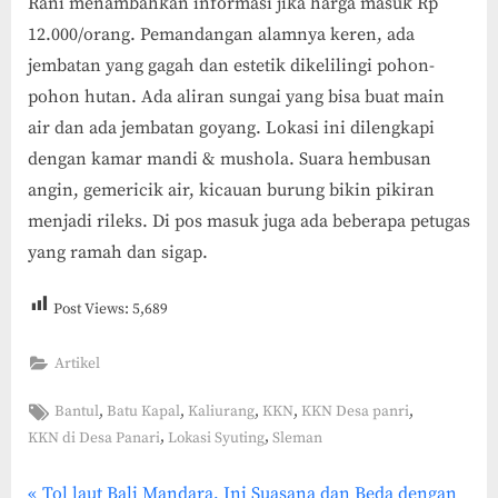
Rani menambahkan informasi jika harga masuk Rp
12.000/orang. Pemandangan alamnya keren, ada
jembatan yang gagah dan estetik dikelilingi pohon-
pohon hutan. Ada aliran sungai yang bisa buat main
air dan ada jembatan goyang. Lokasi ini dilengkapi
dengan kamar mandi & mushola. Suara hembusan
angin, gemericik air, kicauan burung bikin pikiran
menjadi rileks. Di pos masuk juga ada beberapa petugas
yang ramah dan sigap.
Post Views:
5,689
Artikel
Tags:
,
,
,
,
,
Bantul
Batu Kapal
Kaliurang
KKN
KKN Desa panri
,
,
KKN di Desa Panari
Lokasi Syuting
Sleman
P
Tol laut Bali Mandara, Ini Suasana dan Beda dengan