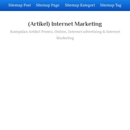
Skip
Sitemap Post
Sitemap Page
Sitemap Kategori
Sitemap Tag
to
content
(Artikel) Internet Marketing
Kumpulan Artikel Promo, Online, Internet advertising & Internet
Marketing