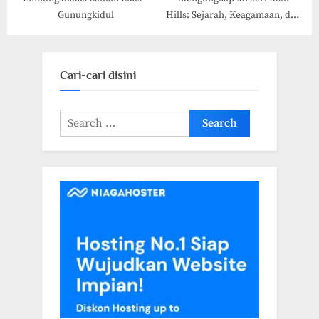
Gunungkidul
Hills: Sejarah, Keagamaan, dan
Pariwisata
Cari-cari disini
Search
for: