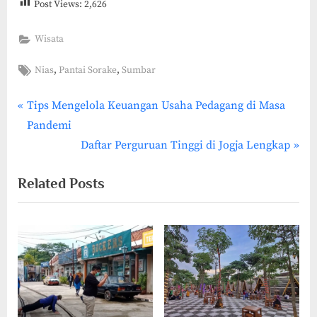
Post Views:
2,626
Wisata
Tags:
,
,
Nias
Pantai Sorake
Sumbar
P
Post
Tips Mengelola Keuangan Usaha Pedagang di Masa
r
Pandemi
navigation
e
N
Daftar Perguruan Tinggi di Jogja Lengkap
v
e
Related Posts
i
x
o
t
u
P
s
o
P
s
o
t
s
: