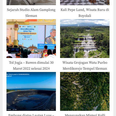
t
:
Sejarah Studio Alam Gamplong
Kali Pepe Land, Wisata Baru di
Sleman
Boyolali
Tol Jogja – Bawen dimulai 30
Wisata Grojogan Watu Purbo
Maret 2022 selesai 2024
Merdikorejo Tempel Sleman
Embung diatas Lautan Luas –
Mengungkap Misteri Kolli