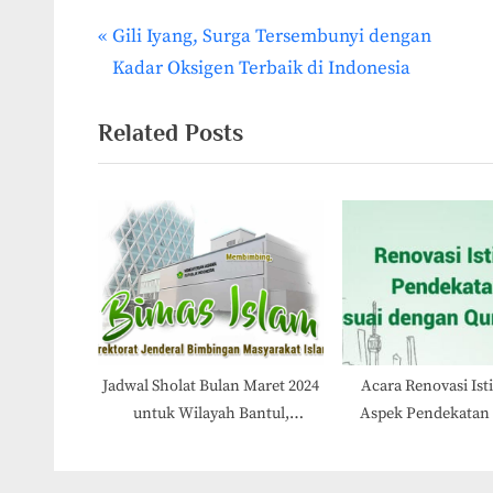
P
Gili Iyang, Surga Tersembunyi dengan
Post
r
Kadar Oksigen Terbaik di Indonesia
navigation
e
v
Related Posts
i
o
u
s
P
o
s
t
Jadwal Sholat Bulan Maret 2024
Acara Renovasi Isti
untuk Wilayah Bantul,
Aspek Pendekatan F
:
Yogyakarta
yang Sesuai dengan 
Sunnah