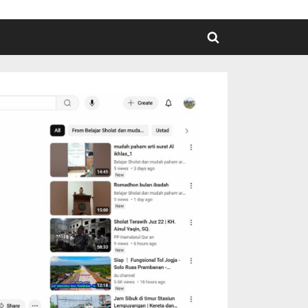
Toggle
search
form