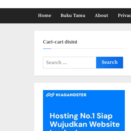
Home
Buku Tamu
About
Privac
Cari-cari disini
Search
for: