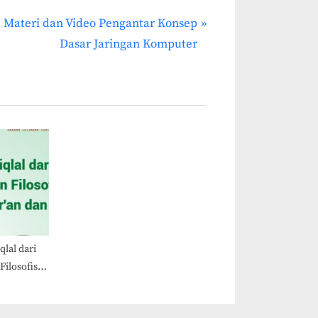
N
Materi dan Video Pengantar Konsep
e
Dasar Jaringan Komputer
x
t
P
o
s
t
:
qlal dari
ilosofis
Qur’an dan