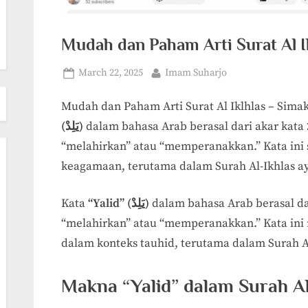
Mudah dan Paham Arti Surat Al Ik
Posted
By
March 22, 2025
Imam Suharjo
on
Mudah dan Paham Arti Surat Al Iklhlas – Simak 
(يَلِدْ)
dalam bahasa Arab berasal dari akar kata
“melahirkan” atau “memperanakkan.” Kata ini
keagamaan, terutama dalam Surah Al-Ikhlas ay
Kata
“Yalid” (يَلِدْ)
dalam bahasa Arab berasal da
“melahirkan” atau “memperanakkan.” Kata ini
dalam konteks tauhid, terutama dalam Surah Al
Makna “Yalid” dalam Surah Al