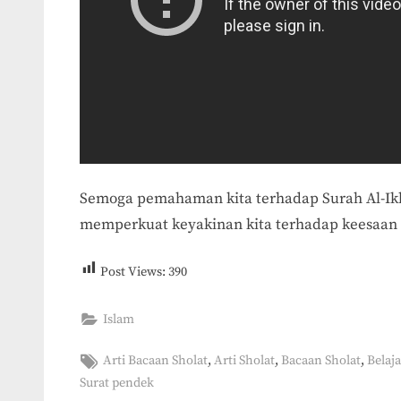
Semoga pemahaman kita terhadap Surah Al-Ik
memperkuat keyakinan kita terhadap keesaan 
Post Views:
390
Islam
Tags:
,
,
,
Arti Bacaan Sholat
Arti Sholat
Bacaan Sholat
Belaj
Surat pendek