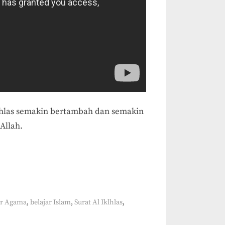
hlas semakin bertambah dan semakin
Allah.
,
,
,
ar Agama
belajar Islam
Surat Al Iklhlas