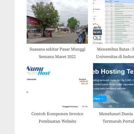
u
s
s
t
P
:
o
s
t
Suasana sekitar Pasar Munggi
Menembus Batas : 
Semanu Maret 2022
Universitas di Indon
:
Webometrics Jul
Contoh Komponen Invoice
Menelusuri Dunia
Pembuatan Website
Termurah Perta
Indonesia Saat