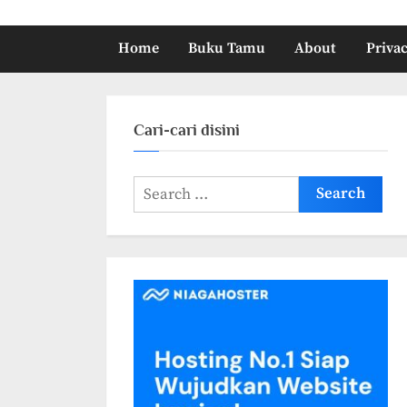
Home
Buku Tamu
About
Privac
Cari-cari disini
Search
for: