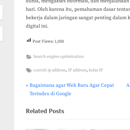
dunia, mengakses informasi, dan menjalankan a
hari. Oleh karena itu, pemahaman dasar tent
bekerja dalam jaringan sangat penting dalam k
digital ini.
Post Views:
1,050
Search engine optimization
Tags:
,
,
contoh ip address
IP address
kelas IP
P
N
Bagaimana agar Web Baru Agar Cepat
A
Post
r
e
Terindex di Google
navigation
e
x
v
t
Related Posts
i
P
o
o