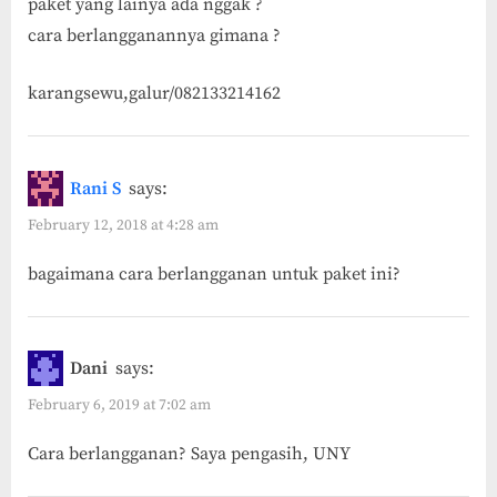
paket yang lainya ada nggak ?
Progo
cara berlangganannya gimana ?
(Wates)”
karangsewu,galur/082133214162
Rani S
says:
February 12, 2018 at 4:28 am
bagaimana cara berlangganan untuk paket ini?
Dani
says:
February 6, 2019 at 7:02 am
Cara berlangganan? Saya pengasih, UNY