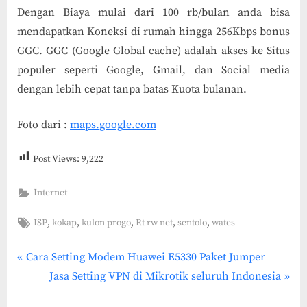
Dengan Biaya mulai dari 100 rb/bulan anda bisa
mendapatkan Koneksi di rumah hingga 256Kbps bonus
GGC. GGC (Google Global cache) adalah akses ke Situs
populer seperti Google, Gmail, dan Social media
dengan lebih cepat tanpa batas Kuota bulanan.
Foto dari :
maps.google.com
Post Views:
9,222
Internet
Tags:
,
,
,
,
,
ISP
kokap
kulon progo
Rt rw net
sentolo
wates
P
Post
Cara Setting Modem Huawei E5330 Paket Jumper
r
N
Jasa Setting VPN di Mikrotik seluruh Indonesia
navigation
e
e