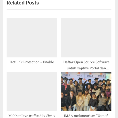
Related Posts
v
x
i
t
o
P
u
o
s
s
P
t
o
:
s
t
HotLink Protection – Enable
Daftar Open Source Software
untuk Captive Portal dan
:
Network Access Control (NAC)
Melihat Live traffic di x-Sini-x
IMAA meluncurkan “Out-of-