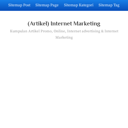
Skip
Sitemap Post
Sitemap Page
Sitemap Kategori
Sitemap Tag
to
content
(Artikel) Internet Marketing
Kumpulan Artikel Promo, Online, Internet advertising & Internet
Marketing