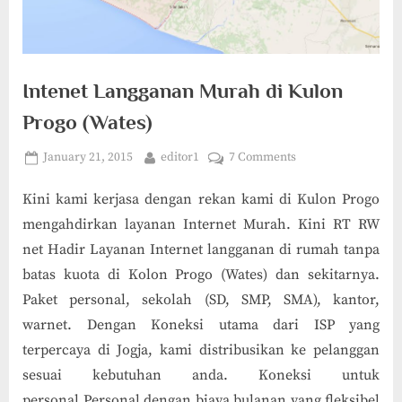
Intenet Langganan Murah di Kulon
Progo (Wates)
Posted
By
on
January 21, 2015
editor1
7 Comments
on
Intenet
Kini kami kerjasa dengan rekan kami di Kulon Progo
Langganan
Murah
mengahdirkan layanan Internet Murah. Kini RT RW
di
net Hadir Layanan Internet langganan di rumah tanpa
Kulon
batas kuota di Kolon Progo (Wates) dan sekitarnya.
Progo
Paket personal, sekolah (SD, SMP, SMA), kantor,
(Wates)
warnet. Dengan Koneksi utama dari ISP yang
terpercaya di Jogja, kami distribusikan ke pelanggan
sesuai kebutuhan anda. Koneksi untuk
personal Personal dengan biaya bulanan yang fleksibel