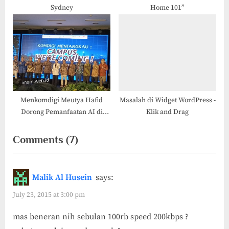
Sydney
Home 101”
Menkomdigi Meutya Hafid
Masalah di Widget WordPress -
Dorong Pemanfaatan AI di
Klik and Drag
Yogyakarta untuk UMKM,
Pendidikan, dan Budaya
on
Comments
(7)
“Intenet
Langganan
Malik Al Husein
says:
Murah
July 23, 2015 at 3:00 pm
di
mas beneran nih sebulan 100rb speed 200kbps ?
Kulon