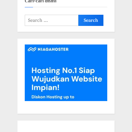
Cari-cari disini
Search
for: