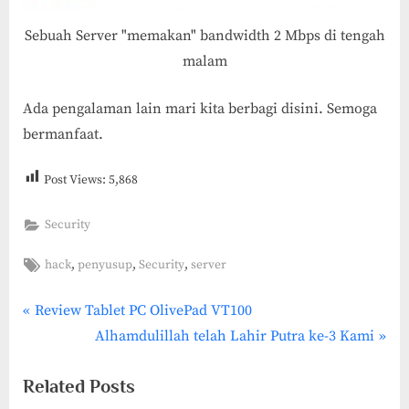
Sebuah Server "memakan" bandwidth 2 Mbps di tengah
malam
Ada pengalaman lain mari kita berbagi disini. Semoga
bermanfaat.
Post Views:
5,868
Security
Tags:
,
,
,
hack
penyusup
Security
server
P
Post
Review Tablet PC OlivePad VT100
r
N
Alhamdulillah telah Lahir Putra ke-3 Kami
navigation
e
e
Related Posts
v
x