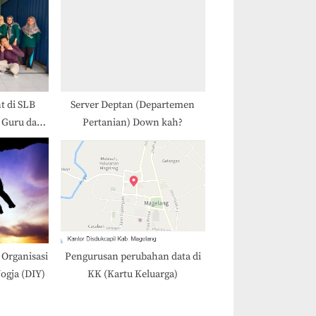
t di SLB
Server Deptan (Departemen
: Guru dan
Pertanian) Down kah?
enyambut
atif
Organisasi
Pengurusan perubahan data di
ogja (DIY)
KK (Kartu Keluarga)