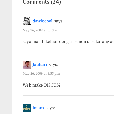
on
Comments
(24)
“14
Alasan
dawiecool
says:
Account
May 26, 2009 at 5:13 am
Facebook
saya malah keluar dengan sendiri.. sekarang a
ter-
Disable”
Jauhari
says:
May 26, 2009 at 3:55 pm
Weh make DISCUS?
imam
says: