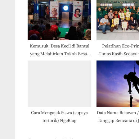
u
s
s
t
P
:
o
s
t
Kemusuk: Desa Kecil di Bantul
Pelatihan Eco-Prin
yang Melahirkan Tokoh Besar
Tunas Kasih Sedayu
:
Indonesia
Siswa Antusias M
Pelatihan Inov
Cara Mengajak Siswa (supaya
Data Nama Relawan / 
tertarik) NgeBlog
Tanggap Bencana di J