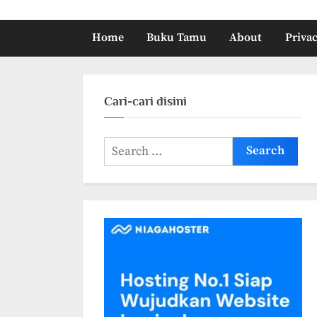
Home
Buku Tamu
About
Privac
Cari-cari disini
Search
for: