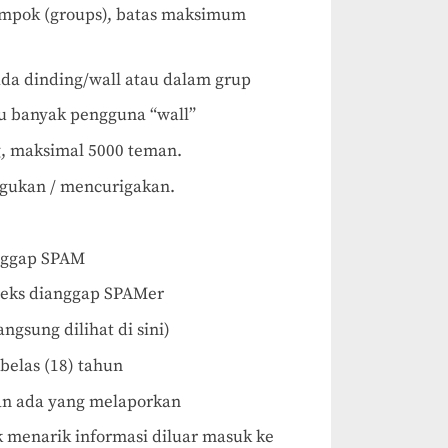
ompok (groups), batas maksimum
ada dinding/wall atau dalam grup
alu banyak pengguna “wall”
, maksimal 5000 teman.
ragukan / mencurigakan.
anggap SPAM
eks dianggap SPAMer
angsung dilihat di sini)
elas (18) tahun
an ada yang melaporkan
 menarik informasi diluar masuk ke