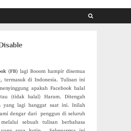
Toggle
search
form
Disable
ook (FB)
lagi Booom hampir disemua
, termasuk di Indonesia. Tulisan ini
k
menyinggung apakah Facebook halal
tau (tidak halal) Haram. Ditengah
 yang lagi hanggat saat ini. Inilah
ami dengar dari penggun di seluruh
 melalui sebuah tulisan berbahasa
s yang saya kutip. Sebenarnya ini