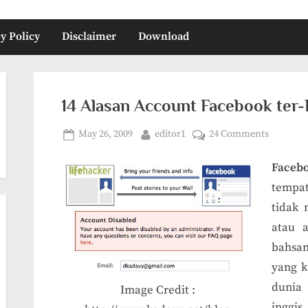
y Policy
Disclaimer
Download
14 Alasan Account Facebook ter-
Posted
By
on
May 26, 2009
editor1
24 Comments
on
14
Faceb
Alasan
Account
tempat
Faceboo
tidak 
ter-
atau a
Disable
bahsan
yang k
dunia
Image Credit :
inggi