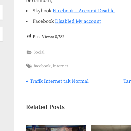
bertambah)
Skybook
Facebook – Account Disable
Facebook
Disabled My account
Post Views:
8,782
Social
Tags:
,
facebook
Internet
P
N
Trafik Internet tak Normal
Tar
Post
r
e
navigation
e
x
v
t
Related Posts
i
P
o
o