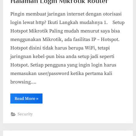
Halaman Login Mikrotik Router
Pingin membuat jaringan internet dengan otorisasi
login lewat http? Ikuti Langkah mudahnya 1. Setup
Hotspot Mikrotik Paling mudah menurut saya bisa
menggunakan Mikrotik, ada fasilitas IP – Hotspot.
Hotspot disini tidak harus berupa WiFi, tetapi
jaringnan kebel-pun bisa anda setup jadi seperti
Hotspot. Setiap pengguna yang ingin login harus
memasukan user/password ketika pertama kali
browsing….
“Step
Read More
»
by
Step
Setup
Security
Hotspot
dengan
Halaman
Login
Mikrotik