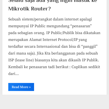
Mikrotik Router?
Sebuah sistem/perangkat dalam internet apalagi
mempunyai IP Public mengundang “penasaran”
pada sebagian orang. IP Public/Publik bisa dikatakan
merupakan Alamat Internet Protocol/IP yang
terdaftar secara Internasional dan bisa di “panggil”
dari mana saja). Jika Kta berlangganan pada sebuah
ISP (lease line) biasanya kita akan dikasih IP Publik.
Kembali ke penasaran tadi berikut : Cuplikan sedikit
dari…
“Selalu
Read More
»
saja
ada
yang
Security
ingin
masuk
ke