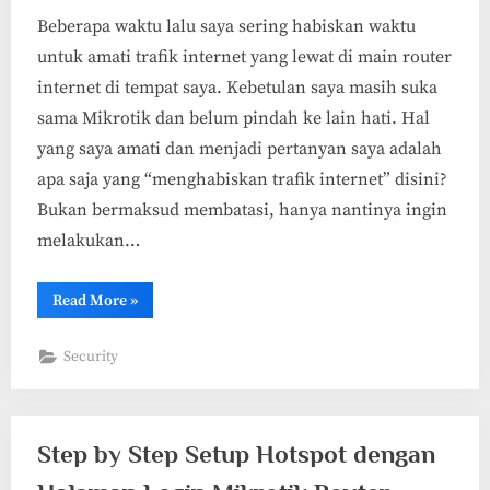
Beberapa waktu lalu saya sering habiskan waktu
untuk amati trafik internet yang lewat di main router
internet di tempat saya. Kebetulan saya masih suka
sama Mikrotik dan belum pindah ke lain hati. Hal
yang saya amati dan menjadi pertanyan saya adalah
apa saja yang “menghabiskan trafik internet” disini?
Bukan bermaksud membatasi, hanya nantinya ingin
melakukan…
“Mencari
Read More
»
Penghabis
Bandwidth
Internet
Security
pada
Mikrotik
Router”
Step by Step Setup Hotspot dengan