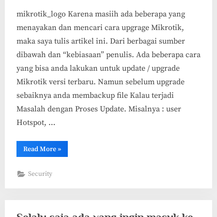
mikrotik_logo Karena masiih ada beberapa yang
menayakan dan mencari cara upgrage Mikrotik,
maka saya tulis artikel ini. Dari berbagai sumber
dibawah dan “kebiasaan” penulis. Ada beberapa cara
yang bisa anda lakukan untuk update / upgrade
Mikrotik versi terbaru. Namun sebelum upgrade
sebaiknya anda membackup file Kalau terjadi
Masalah dengan Proses Update. Misalnya : user
Hotspot, …
“Beberapa
Read More
»
Cara
Update
Mikrotik”
Security
Selalu saja ada yang ingin masuk ke