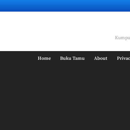
Skip
to
content
Kumpul
Home
Buku Tamu
About
Privac