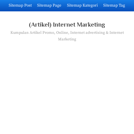
Skip
Sitemap Post
Sitemap Page
Sitemap Kategori
Sitemap Tag
to
content
(Artikel) Internet Marketing
Kumpulan Artikel Promo, Online, Internet advertising & Internet
Marketing