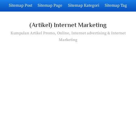
Skip
Sitemap Post
Sitemap Page
Sitemap Kategori
Sitemap Tag
to
content
(Artikel) Internet Marketing
Kumpulan Artikel Promo, Online, Internet advertising & Internet
Marketing