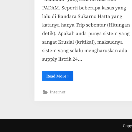
PADAM. Seperti beberapa kasus yang
lalu di Bandara Sukarno Hatta yang
katanya hanya Trip sebentar (Hitungan
detik). Apakah anda punya sistem yang
sangat Krusial (kritikal), maksudnya
sistem yang selalu mengharuskan ada
supply listrik 24…
“Solusi,
Read More
»
Listrik
untuk
Sistem
Internet
yang
100%
Kritikal?”
Copyr