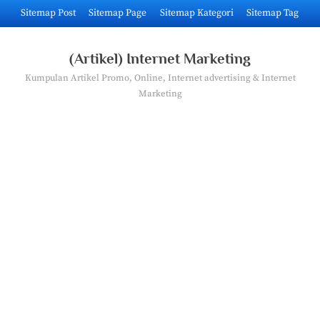
Skip
Sitemap Post
Sitemap Page
Sitemap Kategori
Sitemap Tag
to
content
(Artikel) Internet Marketing
Kumpulan Artikel Promo, Online, Internet advertising & Internet
Marketing