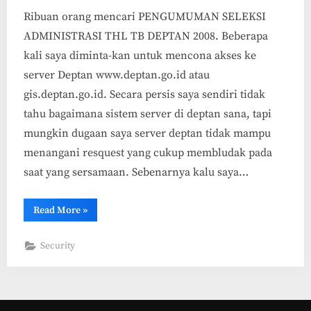
Ribuan orang mencari PENGUMUMAN SELEKSI
ADMINISTRASI THL TB DEPTAN 2008. Beberapa
kali saya diminta-kan untuk mencona akses ke
server Deptan www.deptan.go.id atau
gis.deptan.go.id. Secara persis saya sendiri tidak
tahu bagaimana sistem server di deptan sana, tapi
mungkin dugaan saya server deptan tidak mampu
menangani resquest yang cukup membludak pada
saat yang sersamaan. Sebenarnya kalu saya…
“Server
Read More
»
Deptan
(Departemen
Pertanian)
Security
Down
kah?”