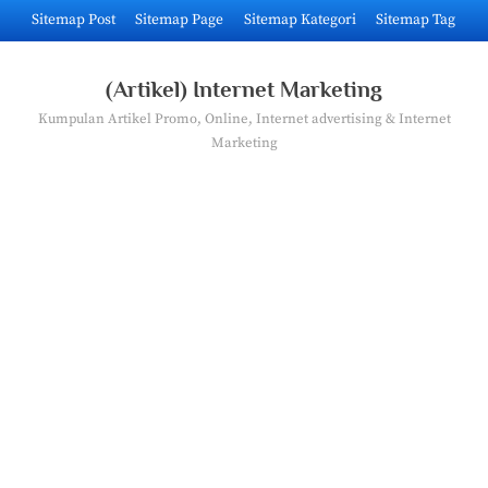
Skip
Sitemap Post
Sitemap Page
Sitemap Kategori
Sitemap Tag
to
content
(Artikel) Internet Marketing
Kumpulan Artikel Promo, Online, Internet advertising & Internet
Marketing