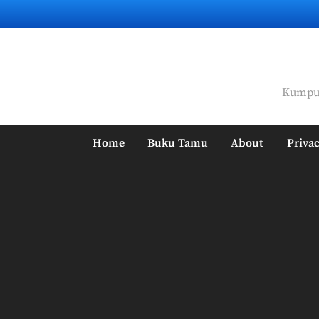
Skip
to
content
Kumpul
Home
Buku Tamu
About
Privac