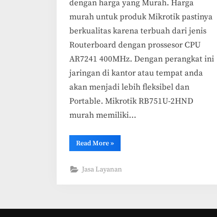
dengan harga yang Murah. Harga
murah untuk produk Mikrotik pastinya
berkualitas karena terbuah dari jenis
Routerboard dengan prossesor CPU
AR7241 400MHz. Dengan perangkat ini
jaringan di kantor atau tempat anda
akan menjadi lebih fleksibel dan
Portable. Mikrotik RB751U-2HND
murah memiliki…
“Jasa
Read More
»
RB751U-
2HND
–
Jasa Layanan
Produk
Baru
WiFi
Router
Mikrotik
Murah”