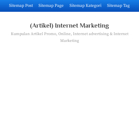
Skip
Sitemap Post
Sitemap Page
Sitemap Kategori
Sitemap Tag
to
content
(Artikel) Internet Marketing
Kumpulan Artikel Promo, Online, Internet advertising & Internet
Marketing