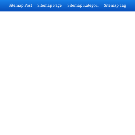
Skip
Sitemap Post
Sitemap Page
Sitemap Kategori
Sitemap Tag
to
content