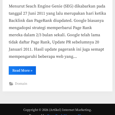
Menurut Seach Engine Genie (SEG) dikabarkan pada
tanggal 27 Juni 2011 yang lalu merupakan hari ketika
Backlink dan PageRank diupdated. Google biasanya
mengadopsi strategi memperbarui Page Rank
mereka dalam 2/3 bulan sekali. Google telah lama
tidak daftar Page Rank, Update PR sebelumnya 20
Januari 2011. Hasil update pagerank ini juga semapt
mempengaruhi beberapa web yang…
“10+
Read More
»
Website
dengan
PageRank
Domain
(PR)
10
Update
18
Juli
2011”
Copyright © 2026 (Artikel) Internet Marketing.