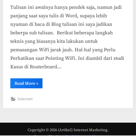
Tulisan ini awalnya hanya pendek saja, namun jadi
panjang saat saya tulis di Word, supaya lebih
nyaman di baca di Blog tulisan ini saya jadikan
beberpa sub tulisan. Berikut beberapa langkah
teknis yang biasanya kita lakukan untuk
pemasangan WiFi jarak jauh. Hal-hal yang Perlu
Perhatikan saat Pointing WiFi. Ini diambil dari studi
Kasus di Routerboard…
“Hal-
Read More
»
hal
yang
Perlu
Internet
Perhatikan
saat
Pointing
WiFi”
Copyright © 2026 (Artikel) Internet Marketing.